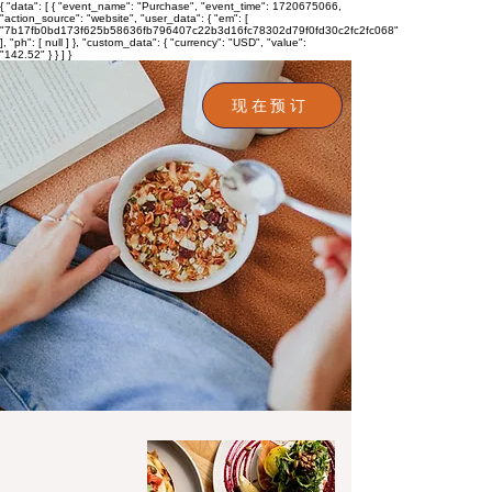
{ "data": [ { "event_name": "Purchase", "event_time": 1720675066,
"action_source": "website", "user_data": { "em": [
"7b17fb0bd173f625b58636fb796407c22b3d16fc78302d79f0fd30c2fc2fc068"
], "ph": [ null ] }, "custom_data": { "currency": "USD", "value":
"142.52" } } ] }
现在预订