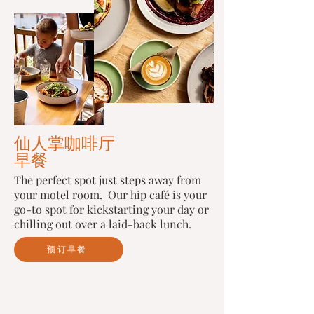
仙人掌咖啡厅
早餐
The perfect spot just steps away from
your motel room. Our hip café is your
go-to spot for kickstarting your day or
chilling out over a laid-back lunch.
预订早餐