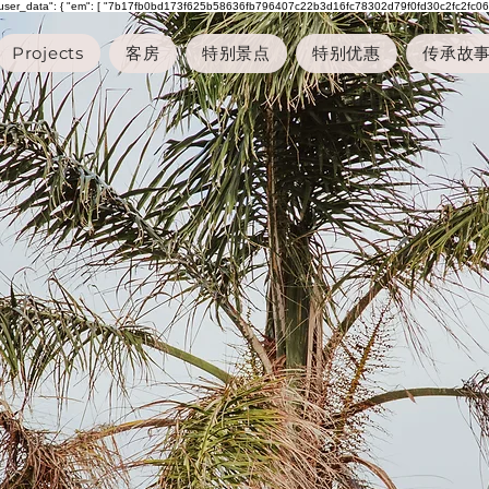
"user_data": { "em": [ "7b17fb0bd173f625b58636fb796407c22b3d16fc78302d79f0fd30c2fc2fc068" ], "p
Projects
客房
特别景点
特别优惠
传承故