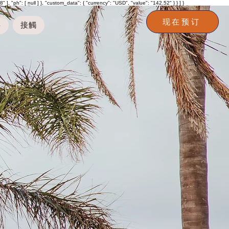
h": [ null ] }, "custom_data": { "currency": "USD", "value": "142.52" } } ] }
现在预订
事
接觸