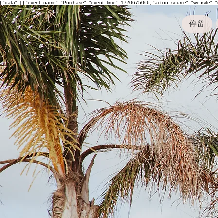
{ "data": [ { "event_name": "Purchase", "event_time": 1720675066, "action_source": "website", 
停留